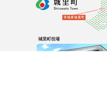
城里町役場
〒311-4391
茨城県東茨城郡城里町大字石塚1428-25
電話番号 / 029-288-3111(代)