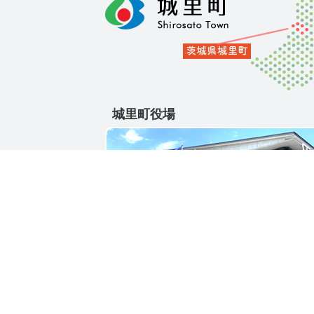
城里町役場
〒311-4391
茨城県東茨城郡城里町大字石塚1428-25
電話番号 / 029-288-3111(代)