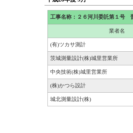
工事名称：２６河川委託第１号 
業者名
(有)ツカサ測計
茨城測量設計(株)城里営業所
中央技術(株)城里営業所
(株)かつら設計
城北測量設計(株)