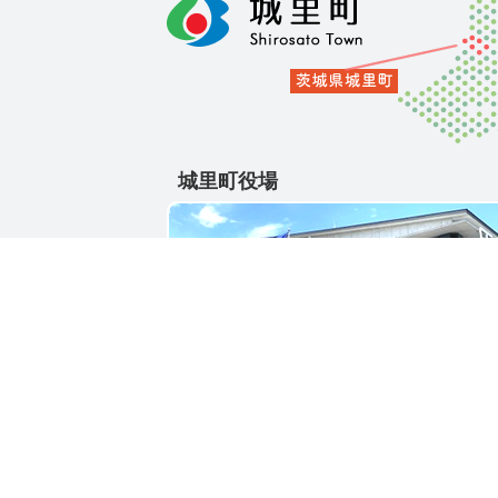
城里町役場
〒311-4391
茨城県東茨城郡城里町大字石塚1428-25
電話番号 / 029-288-3111(代)