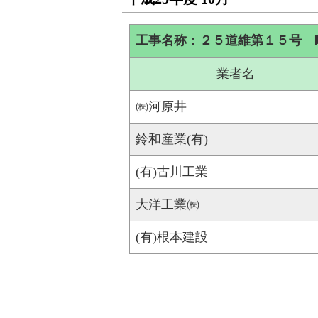
工事名称：２５道維第１５号 
業者名
㈱河原井
鈴和産業(有)
(有)古川工業
大洋工業㈱
(有)根本建設