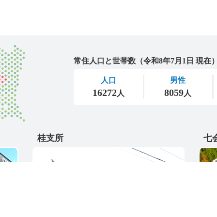
城里町
桂支所
七