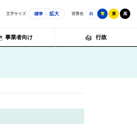
拡大
文字サイズ
標準
背景色
白
青
黄
黒
事業者向け
行政