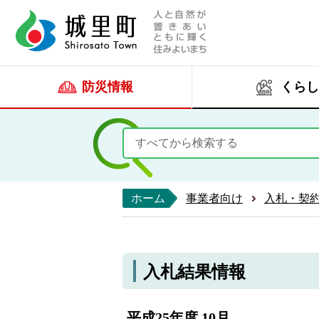
人と自然が響きあい
城里町ホー
防災情報
くらし
ホーム
事業者向け
入札・契
入札結果情報
平成25年度 10月