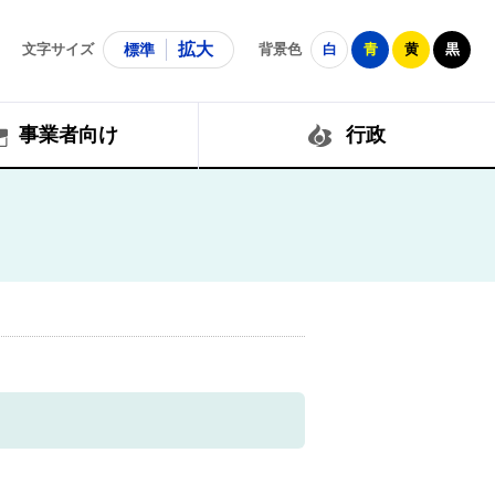
拡大
文字サイズ
標準
背景色
白
青
黄
黒
事業者向け
行政