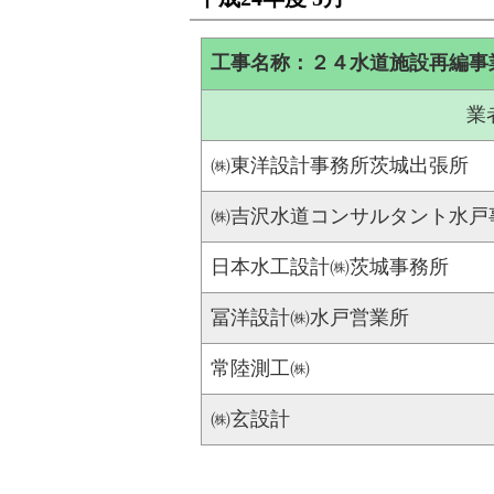
工事名称：２４水道施設再編事
業
㈱東洋設計事務所茨城出張所
㈱吉沢水道コンサルタント水戸
日本水工設計㈱茨城事務所
冨洋設計㈱水戸営業所
常陸測工㈱
㈱玄設計