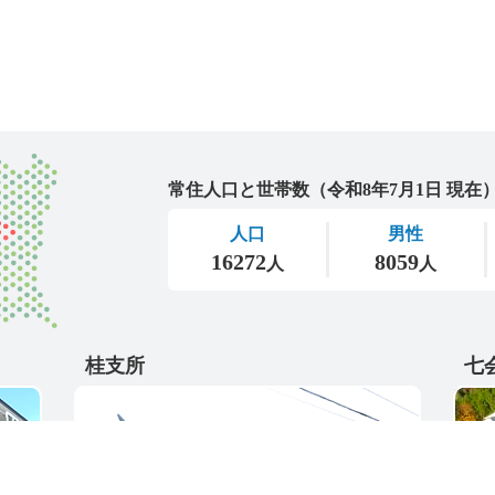
城里町
桂支所
七