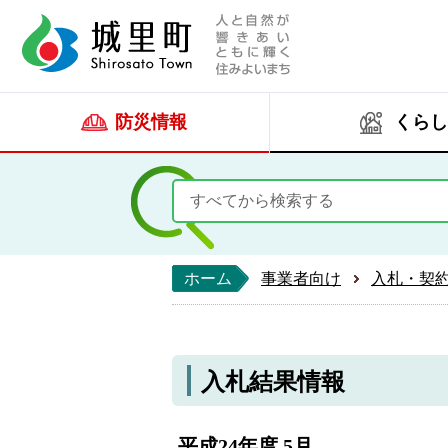
人と自然が響きあい
城里町ホー
防災情報
くらし
ホーム
事業者向け
入札・契
入札結果情報
平成24年度 5月