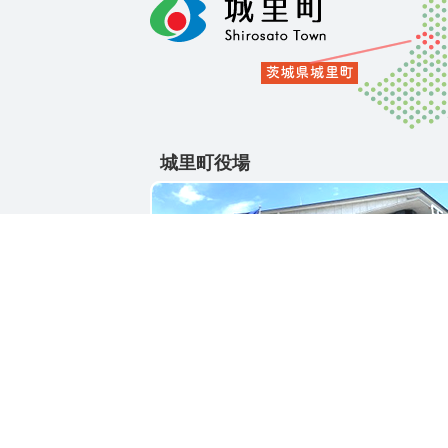
城里町役場
〒311-4391
茨城県東茨城郡城里町大字石塚1428-25
電話番号 / 029-288-3111(代)