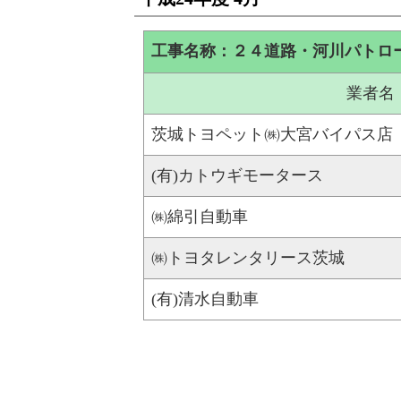
工事名称：２４道路・河川パトロ
業者名
茨城トヨペット㈱大宮バイパス店
(有)カトウギモータース
㈱綿引自動車
㈱トヨタレンタリース茨城
(有)清水自動車