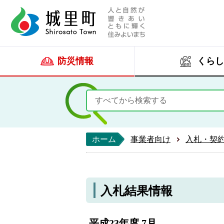
人と自然が響きあい
城里町ホー
防災情報
くらし
ホーム
事業者向け
入札・契
入札結果情報
平成23年度 7月