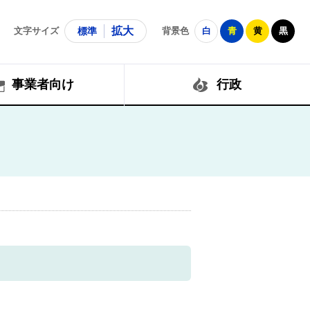
拡大
文字サイズ
標準
背景色
白
青
黄
黒
事業者向け
行政