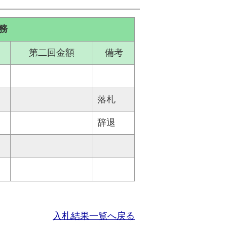
務
第二回金額
備考
落札
辞退
入札結果一覧へ戻る