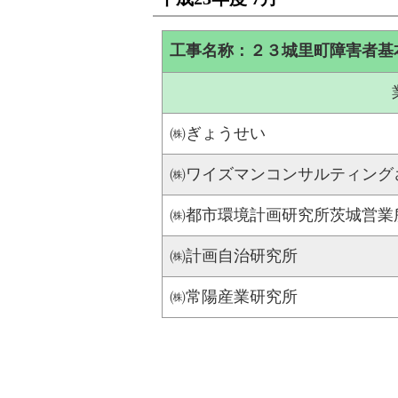
工事名称：２３城里町障害者基
㈱ぎょうせい
㈱ワイズマンコンサルティング
㈱都市環境計画研究所茨城営業
㈱計画自治研究所
㈱常陽産業研究所