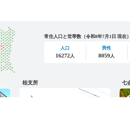
城里町
桂支所
七