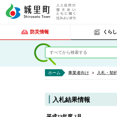
人と自然が響きあい
城里町ホー
防災情報
くらし
ホーム
事業者向け
入札・契
入札結果情報
平成23年度 2月