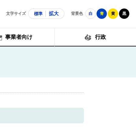
拡大
文字サイズ
標準
背景色
白
青
黄
黒
事業者向け
行政