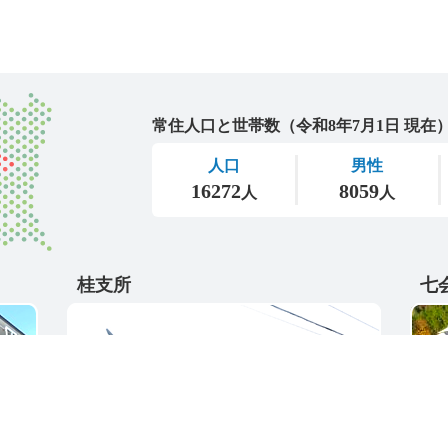
城里町
桂支所
七