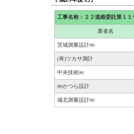
工事名称：２２道維委託第１１
業者名
茨城測量設計㈱
(有)ツカサ測計
中央技術㈱
㈱かつら設計
城北測量設計㈱