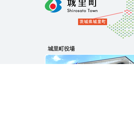
城里町役場
〒311-4391
茨城県東茨城郡城里町大字石塚1428-25
電話番号 / 029-288-3111(代)