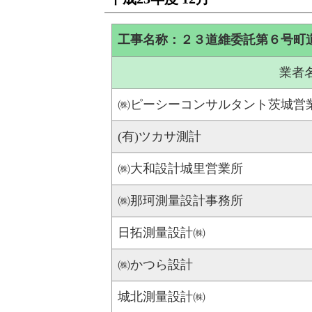
工事名称：２３道維委託第６号町
業者
㈱ピーシーコンサルタント茨城営
(有)ツカサ測計
㈱大和設計城里営業所
㈱那珂測量設計事務所
日拓測量設計㈱
㈱かつら設計
城北測量設計㈱