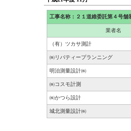
工事名称：２１道維委託第４号舗
業者名
（有）ツカサ測計
㈱リバティープランニング
明治測量設計㈱
㈱コスモ計測
㈱かつら設計
城北測量設計㈱