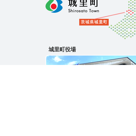
城里町役場
〒311-4391
茨城県東茨城郡城里町大字石塚1428-25
電話番号 / 029-288-3111(代)