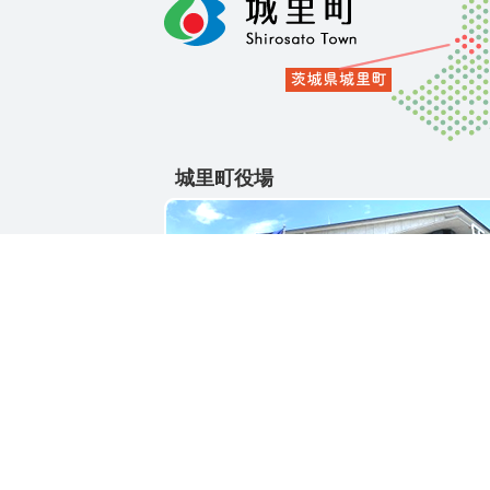
城里町役場
〒311-4391
茨城県東茨城郡城里町大字石塚1428-25
電話番号 / 029-288-3111(代)