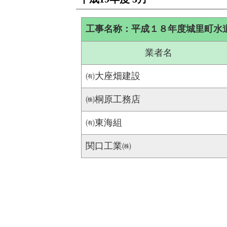
工事名称：平成１８年度城里町水
業者名
㈲大座畑建設
㈱桐原工務店
㈲東海組
関口工業㈱